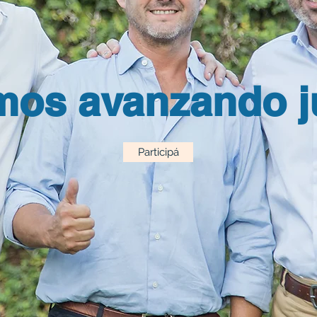
mos avanzando j
Participá