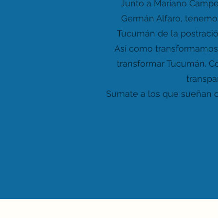
Junto a
Mariano Campe
Germán Alfaro
, tenemos
Tucumán de la postració
Así como transformamo
transformar Tucumán. Co
transpa
Sumate a los que sueñan co